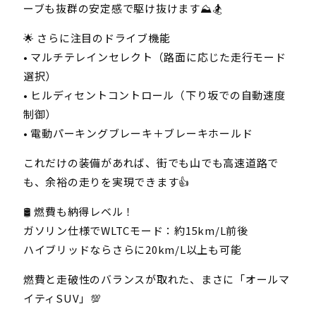
ーブも抜群の安定感で駆け抜けます⛰️🏂
🌟 さらに注目のドライブ機能
• マルチテレインセレクト（路面に応じた走行モード
選択）
• ヒルディセントコントロール（下り坂での自動速度
制御）
• 電動パーキングブレーキ＋ブレーキホールド
これだけの装備があれば、街でも山でも高速道路で
も、余裕の走りを実現できます👍
🛢️ 燃費も納得レベル！
ガソリン仕様でWLTCモード：約15km/L前後
ハイブリッドならさらに20km/L以上も可能
燃費と走破性のバランスが取れた、まさに「オールマ
イティSUV」💯