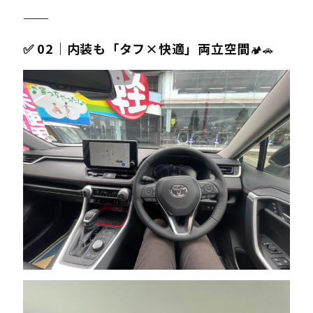
⸻
✅ 02｜内装も「タフ×快適」両立空間
🏕️🚗