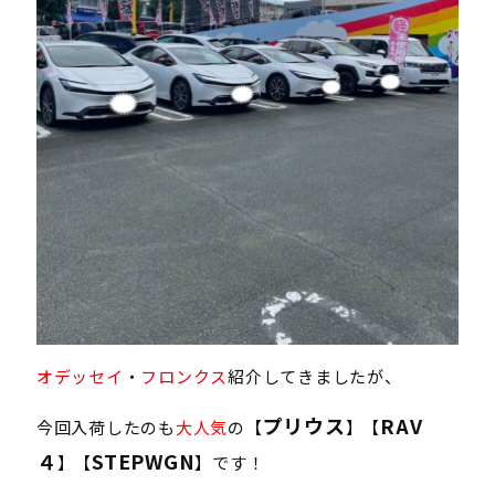
オデッセイ
・
フロンクス
紹介してきましたが、
プリウス
RAV
今回入荷したのも
大人気
の【
】【
４
STEPWGN
】【
】です！