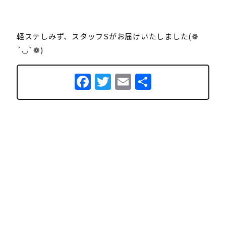
軽ステしみず、スタッフSがお届けいたしました(❁
´◡`❁)
Facebook
Twitter
Email
共
有