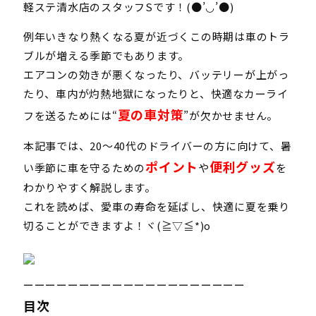
軽ステ清水店のスタッフSです！(●’◡’●)
例年いきなり熱くなる夏が近づくこの時期は車のトラ
ブルが増える季節でもあります。
エアコンの効きが悪くなったり、バッテリーが上がっ
たり、車内が灼熱地獄になったりと、快適なカーライ
夏の車対策
フを送るためには“
”が欠かせません。
本記事では、20〜40代のドライバーの方に向けて、暑
ポイント
便利グッズ
い季節に車を守るための
や
を
わかりやすく解説します。
これを読めば、愛車の寿命を延ばし、快適に夏を乗り
切ることができますよ！ヾ(≧▽≦*)o
ーーーーーーーーーーーーーーーーーーーー
目次