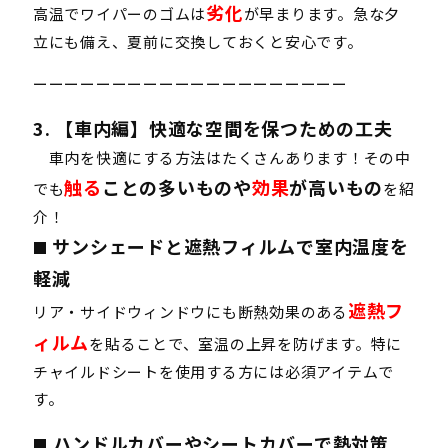
劣化
高温でワイパーのゴムは
が早まります。急な夕
立にも備え、夏前に交換しておくと安心です。
ーーーーーーーーーーーーーーーーーーーー
3. 【車内編】快適な空間を保つための工夫
車内を快適にする方法はたくさんあります！その中
触る
ことの多いものや
効果
が高いもの
でも
を紹
介！
サンシェードと遮熱フィルムで室内温度を
■
軽減
遮熱フ
リア・サイドウィンドウにも断熱効果のある
ィルム
を貼ることで、室温の上昇を防げます。特に
チャイルドシートを使用する方には必須アイテムで
す。
ハンドルカバーやシートカバーで熱対策
■