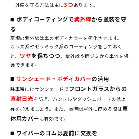
3つ
外装を守る方法は主に
あり
ます。
ボディコーティングで
紫外線
から塗装を守
■
る
夏場の紫外線は車のボディカラーを劣化させます。
ガラス系やセラミック系のコーティングをしておく
ツヤ
を保ちつつ
と、
、紫外線や雨ジミから車体を保
護できます。
サンシェード・ボディカバー
の活用
■
フロントガラスからの
駐車時にはサンシェードで
直射日光
を防ぎ、ハンドルやダッシュボードの熱上
車
昇を抑えましょう。また、長時間屋外に停める際は
体用カバー
も有効です。
ワイパーのゴムは夏前に交換を
■