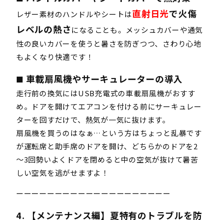
直射日光
で火傷
レザー素材のハンドルやシートは
レベルの熱さ
になることも。メッシュカバーや通気
性の良いカバーを使うと暑さを防ぎつつ、さわり心地
もよくなり快適です！
車載扇風機やサーキュレーターの導入
■
走行前の換気にはUSB充電式の車載扇風機がおすす
め。ドアを開けてエアコンを付ける前にサーキュレー
ターを回すだけで、熱気が一気に抜けます。
扇風機を買うのはなぁ…という方はちょっと乱暴です
が運転席と助手席のドアを開け、どちらかのドアを2
～3回勢いよくドアを閉めると中の空気が抜けて暑苦
しい空気を逃がせますよ！
ーーーーーーーーーーーーーーーーーーーー
4. 【メンテナンス編】夏特有のトラブルを防