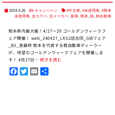
2024.4.26
キャンペーン
#中古車
,
#未使用車
,
#熊本
未使用車
,
全カラー
,
全メーカー
,
新車
,
熊本
,
軽
,
軽自動車
熊本県内最大級！4/27～29 ゴールデンウィークフ
ェア開催！ web_240427_LKS2店合同_GWフェア
_B3_表最終 熊本を代表する軽自動車ディーラー
が、待望のゴールデンウィークフェアを開催しま
す！ 4月27日…
続きを読む
Facebook
Twitter
Email
共
有