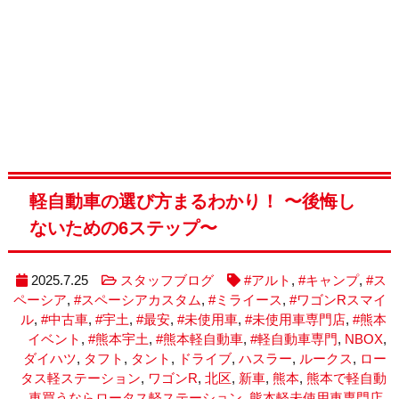
軽自動車の選び方まるわかり！ 〜後悔し
ないための6ステップ〜
2025.7.25
スタッフブログ
#アルト
,
#キャンプ
,
#ス
ペーシア
,
#スペーシアカスタム
,
#ミライース
,
#ワゴンRスマイ
ル
,
#中古車
,
#宇土
,
#最安
,
#未使用車
,
#未使用車専門店
,
#熊本
イベント
,
#熊本宇土
,
#熊本軽自動車
,
#軽自動車専門
,
NBOX
,
ダイハツ
,
タフト
,
タント
,
ドライブ
,
ハスラー
,
ルークス
,
ロー
タス軽ステーション
,
ワゴンR
,
北区
,
新車
,
熊本
,
熊本で軽自動
車買うならロータス軽ステーション
,
熊本軽未使用車専門店
,