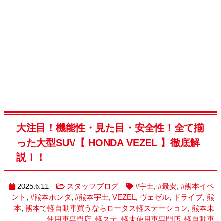
大注目！機能性・見た目・安全性！全て揃
った大型SUV【 HONDA VEZEL 】徹底解
説！！
2025.6.11
スタッフブログ
#宇土
,
#最安
,
#熊本イベ
ント
,
#熊本ホンダ
,
#熊本宇土
,
VEZEL
,
ヴェゼル
,
ドライブ
,
熊
本
,
熊本で軽自動車買うならロータス軽ステーション
,
熊本未
使用車専門店
,
軽ステ
,
軽未使用車専門店
,
軽自動車