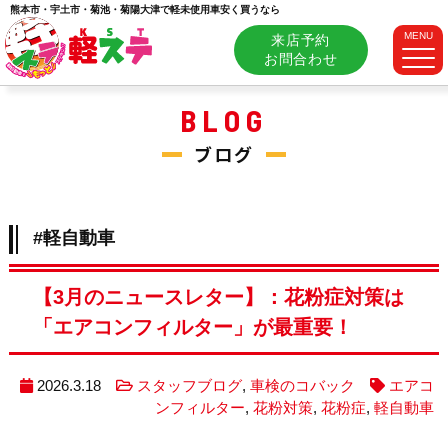
熊本市・宇土市・菊池・菊陽大津で軽未使用車安く買うなら
MENU
来店予約
お問合わせ
BLOG
ブログ
#軽自動車
【3月のニュースレター】：花粉症対策は
「エアコンフィルター」が最重要！
2026.3.18
スタッフブログ
,
車検のコバック
エアコ
ンフィルター
,
花粉対策
,
花粉症
,
軽自動車