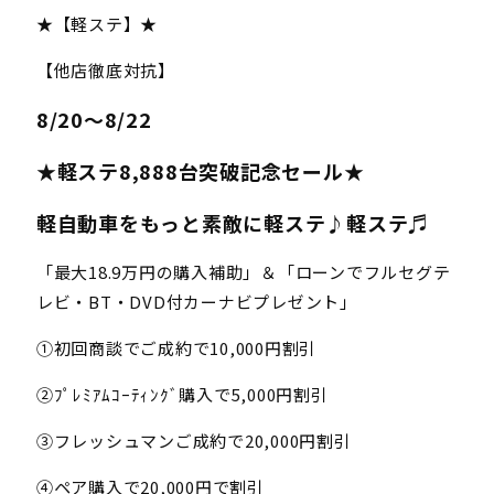
★【軽ステ】★
【他店徹底対抗】
8/20～8/22
★軽ステ8,888台突破記念セール
★
軽自動車をもっと素敵に軽ステ♪軽ステ♬
「最大18.9万円の購入補助」＆「ローンでフルセグテ
レビ・BT・DVD付カーナビプレゼント」
①初回商談でご成約で10,000円割引
②ﾌﾟﾚﾐｱﾑｺｰﾃｨﾝｸﾞ購入で5,000円割引
③フレッシュマンご成約で20,000円割引
④ペア購入で20,000円で割引