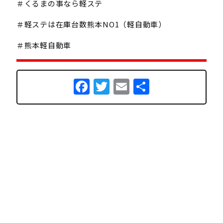
＃くるまの事なら軽ステ
＃軽ステは在庫台数熊本NO1（軽自動車）
＃熊本軽自動車
Facebook
Twitter
Email
共
有