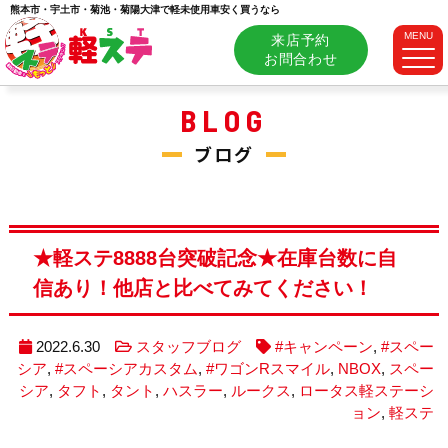
熊本市・宇土市・菊池・菊陽大津で軽未使用車安く買うなら
MENU
来店予約
お問合わせ
BLOG
ブログ
★軽ステ8888台突破記念★在庫台数に自
信あり！他店と比べてみてください！
2022.6.30
スタッフブログ
#キャンペーン
,
#スペー
シア
,
#スペーシアカスタム
,
#ワゴンRスマイル
,
NBOX
,
スペー
シア
,
タフト
,
タント
,
ハスラー
,
ルークス
,
ロータス軽ステーシ
ョン
,
軽ステ