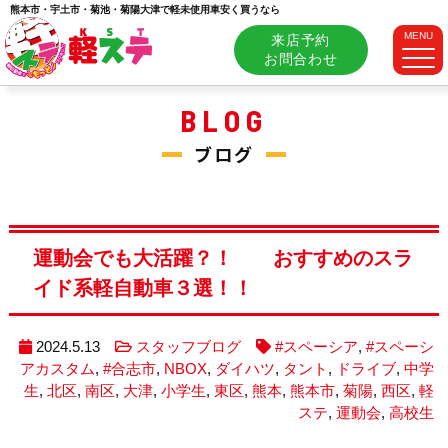
熊本市・宇土市・菊池・菊陽大津で軽未使用車安く買うなら
MENU
来店予約
お問合わせ
BLOG
ブログ
運動会でも大活躍？！ おすすめのスラ
イド系軽自動車３選！！
2024.5.13
スタッフブログ
#スペーシア
,
#スペーシ
アカスタム
,
#合志市
,
NBOX
,
ダイハツ
,
タント
,
ドライブ
,
中学
生
,
北区
,
南区
,
大津
,
小学生
,
東区
,
熊本
,
熊本市
,
菊陽
,
西区
,
軽
ステ
,
運動会
,
高校生