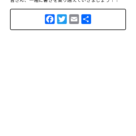
Facebook
Twitter
Email
共
有