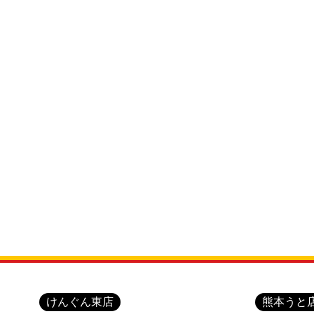
けんぐん東店
熊本うと