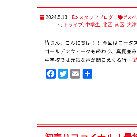
2024.5.13
スタッフブログ
#スヘ
ト
,
ドライブ
,
中学生
,
北区
,
南区
,
大津
皆さん、こんにちは！！ 今回はロータ
ゴールデンウィークも終わり、真夏並み
中学校では元気な声が聞こえくる行…
Facebook
Twitter
Email
共
有