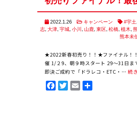
初売りファイナル！最
2022.1.26
キャンペーン
#宇土
志
,
大津
,
宇城
,
小川
,
山鹿
,
東区
,
松橋
,
植木
,
熊本未
★2022新春初売り！！★ファイナル
催 1/２9、朝９時スタート 29～31
即決ご成約で「ドラレコ・ETC・…
続
Facebook
Twitter
Email
共
有