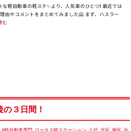
テキな軽自動車の軽ステ✨より、人気車のひとつ❗️ 最近では
理由やコメントをまとめてみました🤗 まず、ハスラー
読む
後の３日間！
,
#軽自動車専門
,
ロータス軽ステーション
,
八代
,
北区
,
南区
,
合