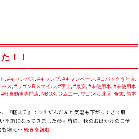
した！！
ルト
,
#キャンバス
,
#キャンプ
,
#キャンペーン
,
#コバックうと店
,
イース
,
#ワゴンRスマイル
,
#宇土
,
#最安
,
#未使用車
,
#未使用車
,
#軽自動車専門店
,
NBOX
,
ジムニー
,
ワゴンR
,
北区
,
合志
,
熊本
ン、『軽ステ』です‼ だんだんと気温も下がってきて肌
い季節になってきました😊⭐ 皆様、秋のお出かけのご予
物も増え…
続きを読む