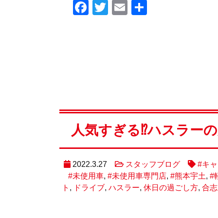
Facebook
Twitter
Email
共
有
人気すぎる⁉️ハスラー
2022.3.27
スタッフブログ
#キャ
#未使用車
,
#未使用車専門店
,
#熊本宇土
,
#
ト
,
ドライブ
,
ハスラー
,
休日の過ごし方
,
合志