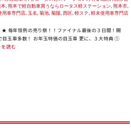
熊本
,
熊本で軽自動車買うならロータス軽ステーション
,
熊本市
,
使用車専門店
,
玉名
,
菊池
,
菊陽
,
西区
,
軽ステ
,
軽未使用車専門店
！！★ 毎年恒例の売り祭！！ファイナル最後の３日間！開
日まで目玉車多数！ お年玉特価の目玉車 更に、３大特典 ①
きを読む