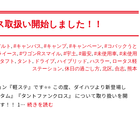
ス取扱い開始しました！！
アルト
,
#キャンバス
,
#キャンプ
,
#キャンペーン
,
#コバックうと
ライース
,
#ワゴンRスマイル
,
#宇土
,
#最安
,
#未使用車
,
#未使用
タフト
,
タント
,
ドライブ
,
ハイブリッド
,
ハスラー
,
ロータス軽
ステーション
,
休日の過ごし方
,
北区
,
合志
,
熊本
ョン『軽ステ』です⭐⭐ この度、ダイハツより新登場し
タム』『タントファンクロス』 について取り扱いを開
す！！ 1…
続きを読む