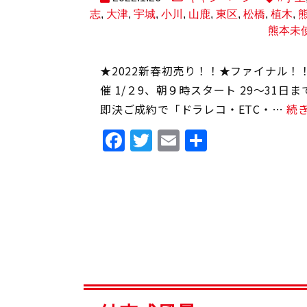
志
,
大津
,
宇城
,
小川
,
山鹿
,
東区
,
松橋
,
植木
,
熊本未
★2022新春初売り！！★ファイナル
催 1/２9、朝９時スタート 29～31
即決ご成約で「ドラレコ・ETC・…
続
Facebook
Twitter
Email
共
有