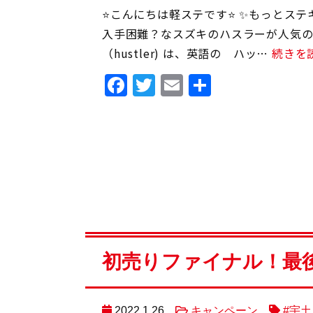
⭐️こんにちは軽ステです⭐️ ✨もっとス
入手困難？なスズキのハスラーが人気の
（hustler) は、英語の ハッ…
続きを
Facebook
Twitter
Email
共
有
初売りファイナル！最
2022.1.26
キャンペーン
#宇土